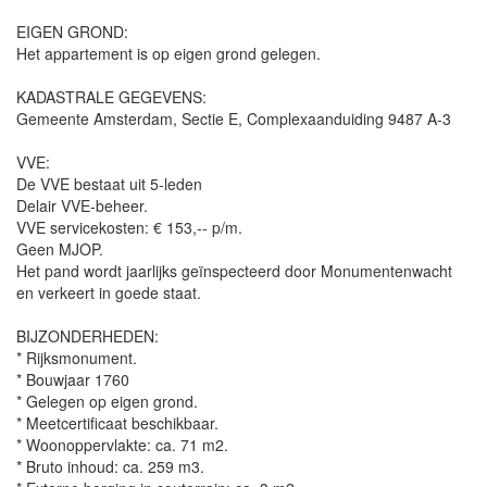
EIGEN GROND:
Het appartement is op eigen grond gelegen.
KADASTRALE GEGEVENS:
Gemeente Amsterdam, Sectie E, Complexaanduiding 9487 A-3
VVE:
De VVE bestaat uit 5-leden
Delair VVE-beheer.
VVE servicekosten: € 153,-- p/m.
Geen MJOP.
Het pand wordt jaarlijks geïnspecteerd door Monumentenwacht
en verkeert in goede staat.
BIJZONDERHEDEN:
* Rijksmonument.
* Bouwjaar 1760
* Gelegen op eigen grond.
* Meetcertificaat beschikbaar.
* Woonoppervlakte: ca. 71 m2.
* Bruto inhoud: ca. 259 m3.