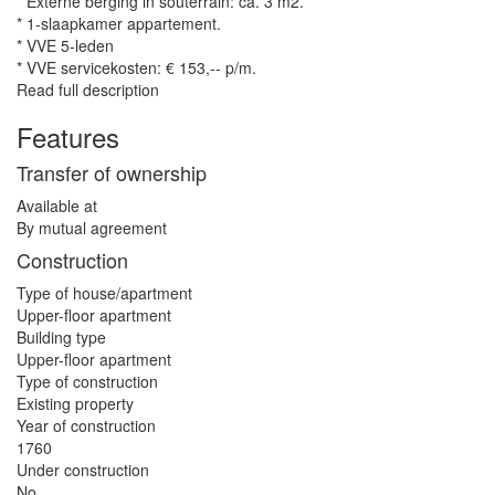
* Externe berging in souterrain: ca. 3 m2.
* 1-slaapkamer appartement.
* VVE 5-leden
* VVE servicekosten: € 153,-- p/m.
Read full description
Features
Transfer of ownership
Available at
By mutual agreement
Construction
Type of house/apartment
Upper-floor apartment
Building type
Upper-floor apartment
Type of construction
Existing property
Year of construction
1760
Under construction
No